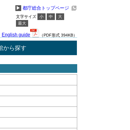
▶
都庁総合トップページ
文字サイズ
小
中
大
最大
English guide
（PDF形式 394KB）
館から探す