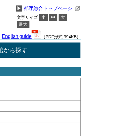
▶
都庁総合トップページ
文字サイズ
小
中
大
最大
English guide
（PDF形式 394KB）
館から探す