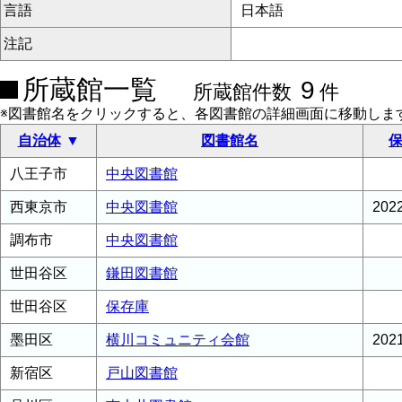
言語
日本語
注記
所蔵館一覧
9
所蔵館件数
件
※図書館名をクリックすると、各図書館の詳細画面に移動しま
自治体
図書館名
保
八王子市
中央図書館
西東京市
中央図書館
20
調布市
中央図書館
世田谷区
鎌田図書館
世田谷区
保存庫
墨田区
横川コミュニティ会館
20
新宿区
戸山図書館