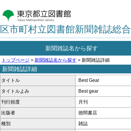
区市町村立図書館新聞雑誌総合
新聞雑誌名から探す
トップページ
>
新聞雑誌名から探す
> 新聞雑誌詳細
新聞雑誌詳細
タイトル
Best Gear
タイトルよみ
Best gear
刊行頻度
月刊
出版者
徳間書店
種別
雑誌