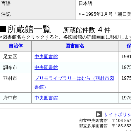
言語
日本語
注記
※－1995年1月号「朝
所蔵館一覧
4
所蔵館件数
件
※図書館名をクリックすると、各図書館の詳細画面に移動しま
自治体
図書館名
保
足立区
中央図書館
19
調布市
中央図書館
19
羽村市
プリモライブラリーはむら（羽村市図
19
書館）
府中市
中央図書館
19
▶
サイトポリ
都立中央図書館 〒106-8575
都立多摩図書館 〒185-8520