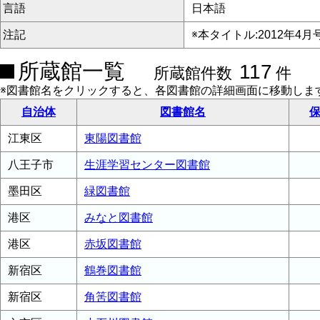
言語
日本語
注記
※本タイトル:2012年4
所蔵館一覧
117
所蔵館件数
件
※図書館名をクリックすると、各図書館の詳細画面に移動しま
自治体
図書館名
保
江東区
東陽図書館
八王子市
生涯学習センター図書館
墨田区
緑図書館
港区
みなと図書館
港区
赤坂図書館
新宿区
鶴巻図書館
新宿区
角筈図書館