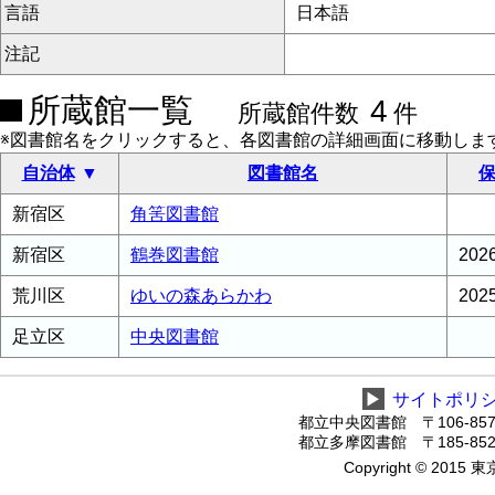
言語
日本語
注記
所蔵館一覧
4
所蔵館件数
件
※図書館名をクリックすると、各図書館の詳細画面に移動しま
自治体
図書館名
保
新宿区
角筈図書館
新宿区
鶴巻図書館
20
荒川区
ゆいの森あらかわ
20
足立区
中央図書館
▶
サイトポリ
都立中央図書館 〒106-8575
都立多摩図書館 〒185-8520
Copyright © 2015 