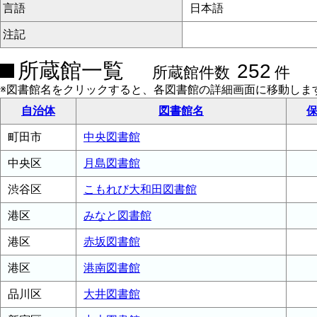
言語
日本語
注記
所蔵館一覧
252
所蔵館件数
件
※図書館名をクリックすると、各図書館の詳細画面に移動しま
自治体
図書館名
保
町田市
中央図書館
中央区
月島図書館
渋谷区
こもれび大和田図書館
港区
みなと図書館
港区
赤坂図書館
港区
港南図書館
品川区
大井図書館