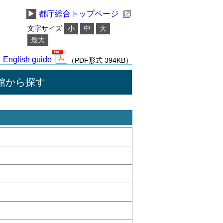
▶
都庁総合トップページ
文字サイズ
小
中
大
最大
English guide
（PDF形式 394KB）
館から探す