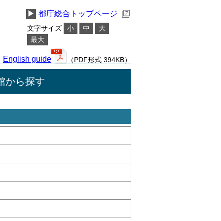
▶
都庁総合トップページ
文字サイズ
小
中
大
最大
English guide
（PDF形式 394KB）
館から探す