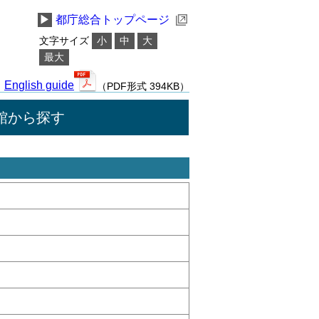
▶
都庁総合トップページ
文字サイズ
小
中
大
最大
English guide
（PDF形式 394KB）
館から探す