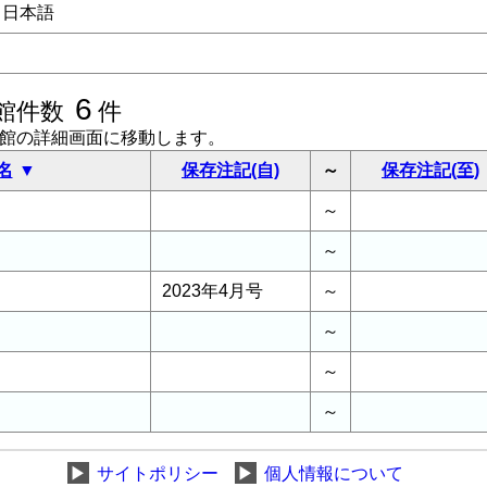
日本語
6
館件数
件
書館の詳細画面に移動します。
名
保存注記(自)
～
保存注記(至)
～
～
2023年4月号
～
～
～
～
▶
サイトポリシー
▶
個人情報について