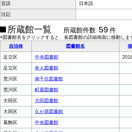
言語
日本語
注記
所蔵館一覧
59
所蔵館件数
件
※図書館名をクリックすると、各図書館の詳細画面に移動しま
自治体
図書館名
保
足立区
中央図書館
20
足立区
舎人図書館
荒川区
南千住図書館
荒川区
町屋図書館
大田区
大田図書館
大田区
久が原図書館
葛飾区
中央図書館