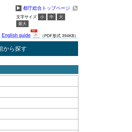
▶
都庁総合トップページ
文字サイズ
小
中
大
最大
English guide
（PDF形式 394KB）
館から探す