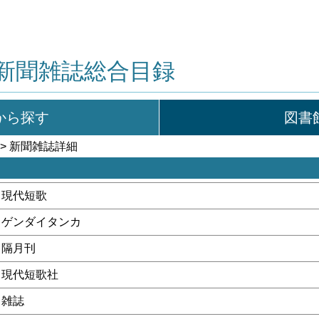
新聞雑誌総合目録
から探す
図書
> 新聞雑誌詳細
現代短歌
ゲンダイタンカ
隔月刊
現代短歌社
雑誌