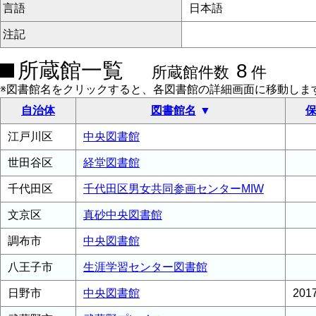
言語
日本語
注記
所蔵館一覧
8
所蔵館件数
件
※図書館名をクリックすると、各図書館の詳細画面に移動しま
自治体
図書館名
保
江戸川区
中央図書館
世田谷区
経堂図書館
千代田区
千代田区男女共同参画センターMIW
文京区
真砂中央図書館
調布市
中央図書館
八王子市
生涯学習センター図書館
日野市
中央図書館
20