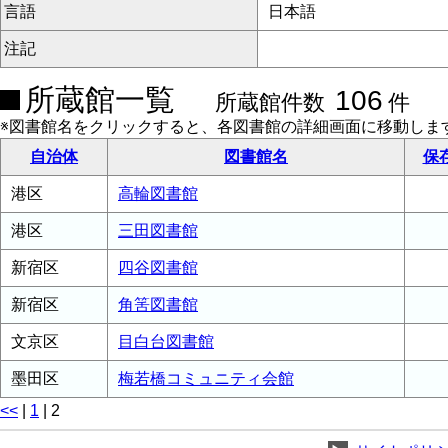
言語
日本語
注記
所蔵館一覧
106
所蔵館件数
件
※図書館名をクリックすると、各図書館の詳細画面に移動しま
自治体
図書館名
保
港区
高輪図書館
港区
三田図書館
新宿区
四谷図書館
新宿区
角筈図書館
文京区
目白台図書館
墨田区
梅若橋コミュニティ会館
<<
|
1
|
2