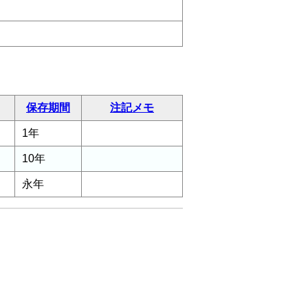
保存期間
注記メモ
1年
10年
永年