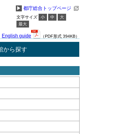
▶
都庁総合トップページ
文字サイズ
小
中
大
最大
English guide
（PDF形式 394KB）
館から探す