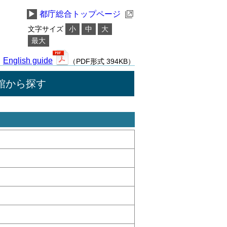
▶
都庁総合トップページ
文字サイズ
小
中
大
最大
English guide
（PDF形式 394KB）
館から探す