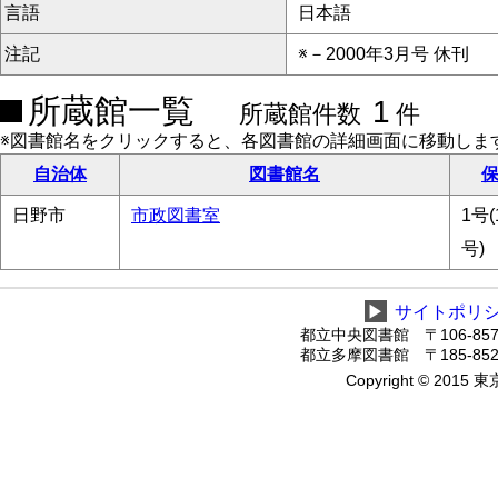
言語
日本語
注記
※－2000年3月号 休刊
所蔵館一覧
1
所蔵館件数
件
※図書館名をクリックすると、各図書館の詳細画面に移動しま
自治体
図書館名
保
日野市
市政図書室
1号(
号)
▶
サイトポリ
都立中央図書館 〒106-8575
都立多摩図書館 〒185-8520
Copyright © 2015 