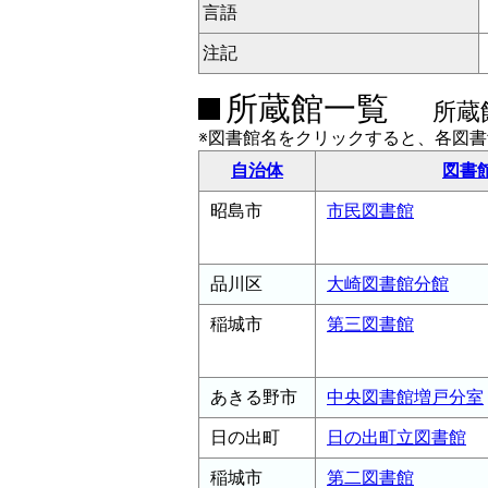
言語
注記
所蔵館一覧
所蔵
※図書館名をクリックすると、各図
自治体
図書
昭島市
市民図書館
品川区
大崎図書館分館
稲城市
第三図書館
あきる野市
中央図書館増戸分室
日の出町
日の出町立図書館
稲城市
第二図書館