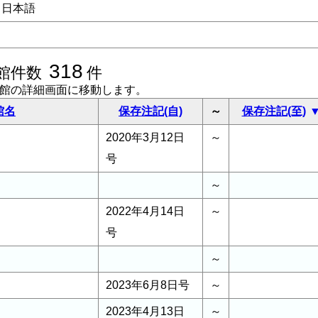
日本語
318
館件数
件
書館の詳細画面に移動します。
館名
保存注記(自)
～
保存注記(至)
2020年3月12日
～
号
～
2022年4月14日
～
号
～
2023年6月8日号
～
2023年4月13日
～