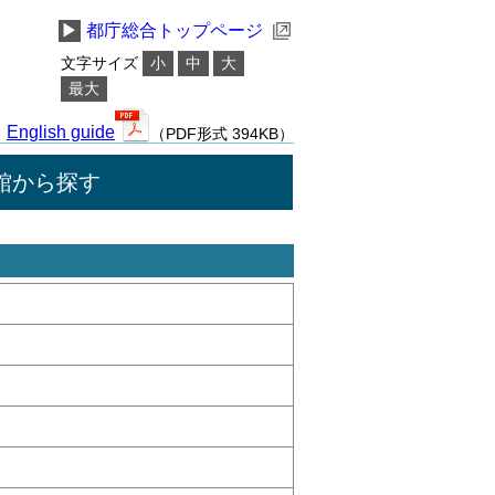
▶
都庁総合トップページ
文字サイズ
小
中
大
最大
English guide
（PDF形式 394KB）
館から探す