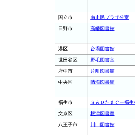
国立市
南市民プラザ分室
日野市
高幡図書館
港区
台場図書館
世田谷区
野毛図書室
府中市
片町図書館
中央区
晴海図書館
福生市
Ｓ＆Ｄたまぐー福生
文京区
根津図書室
八王子市
川口図書館