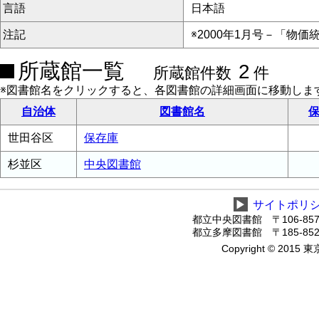
言語
日本語
注記
※2000年1月号－「物価
所蔵館一覧
2
所蔵館件数
件
※図書館名をクリックすると、各図書館の詳細画面に移動しま
自治体
図書館名
保
世田谷区
保存庫
杉並区
中央図書館
▶
サイトポリ
都立中央図書館 〒106-8575
都立多摩図書館 〒185-8520
Copyright © 2015 