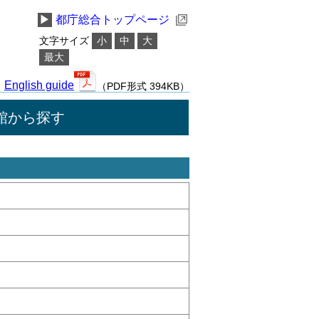
▶
都庁総合トップページ
文字サイズ
小
中
大
最大
English guide
（PDF形式 394KB）
館から探す