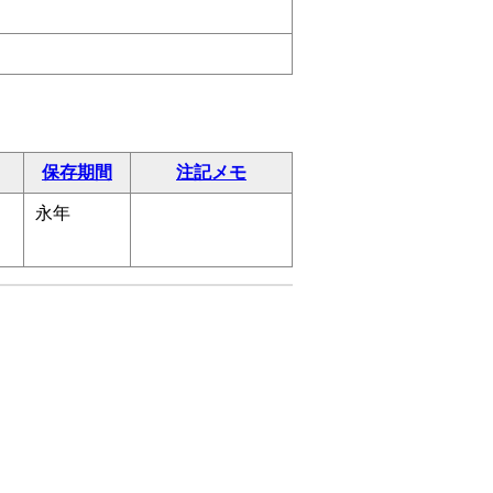
保存期間
注記メモ
月
永年