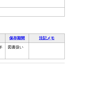
保存期間
注記メモ
年
図書扱い