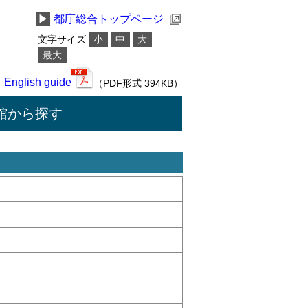
▶
都庁総合トップページ
文字サイズ
小
中
大
最大
English guide
（PDF形式 394KB）
館から探す