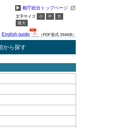
▶
都庁総合トップページ
文字サイズ
小
中
大
最大
English guide
（PDF形式 394KB）
館から探す