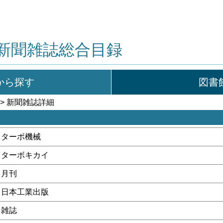
新聞雑誌総合目録
から探す
図書
> 新聞雑誌詳細
ターボ機械
ターボキカイ
月刊
日本工業出版
雑誌