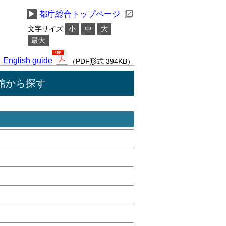
▶
都庁総合トップページ
文字サイズ
小
中
大
最大
English guide
（PDF形式 394KB）
館から探す