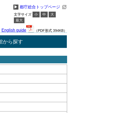
▶
都庁総合トップページ
文字サイズ
小
中
大
最大
English guide
（PDF形式 394KB）
館から探す