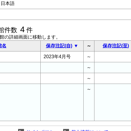
日本語
4
館件数
件
書館の詳細画面に移動します。
館名
保存注記(自)
～
保存注記(至)
2023年4月号
～
～
～
～