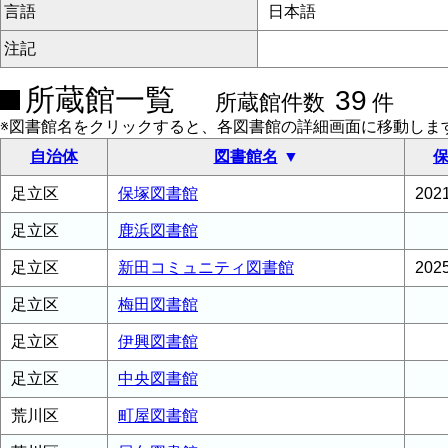
言語
日本語
注記
所蔵館一覧
39
所蔵館件数
件
※図書館名をクリックすると、各図書館の詳細画面に移動しま
自治体
図書館名
保
足立区
保塚図書館
20
足立区
鹿浜図書館
足立区
新田コミュニティ図書館
20
足立区
梅田図書館
足立区
伊興図書館
足立区
中央図書館
荒川区
町屋図書館