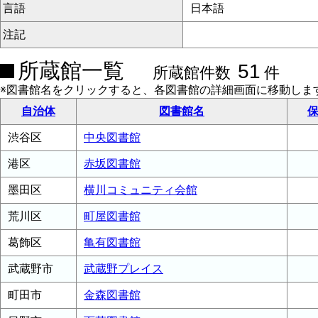
言語
日本語
注記
所蔵館一覧
51
所蔵館件数
件
※図書館名をクリックすると、各図書館の詳細画面に移動しま
自治体
図書館名
保
渋谷区
中央図書館
港区
赤坂図書館
墨田区
横川コミュニティ会館
荒川区
町屋図書館
葛飾区
亀有図書館
武蔵野市
武蔵野プレイス
町田市
金森図書館