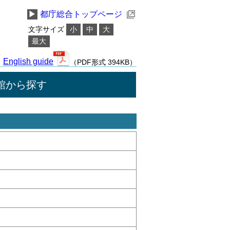
▶
都庁総合トップページ
文字サイズ
小
中
大
最大
English guide
（PDF形式 394KB）
館から探す
キ