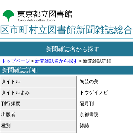
区市町村立図書館新聞雑誌総合
新聞雑誌名から探す
トップページ
>
新聞雑誌名から探す
> 新聞雑誌詳細
新聞雑誌詳細
タイトル
陶芸の美
タイトルよみ
トウゲイノビ
刊行頻度
隔月刊
出版者
京都書院
種別
雑誌