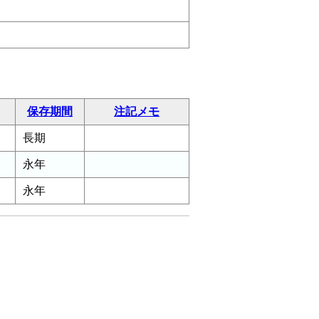
保存期間
注記メモ
長期
永年
永年