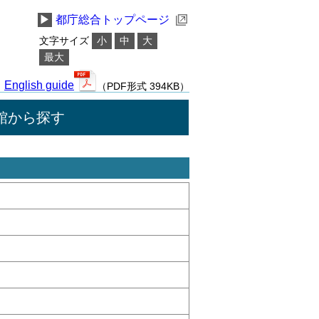
▶
都庁総合トップページ
文字サイズ
小
中
大
最大
English guide
（PDF形式 394KB）
館から探す