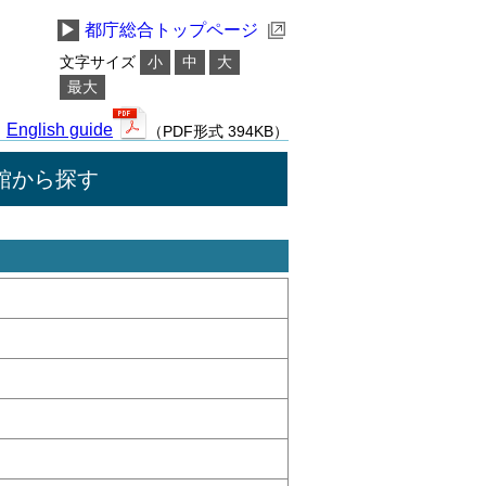
▶
都庁総合トップページ
文字サイズ
小
中
大
最大
English guide
（PDF形式 394KB）
館から探す