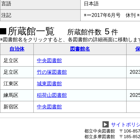
言語
日本語
注記
※ー2017年6月号 休刊 
所蔵館一覧
5
所蔵館件数
件
※図書館名をクリックすると、各図書館の詳細画面に移動しま
自治体
図書館名
保
足立区
中央図書館
足立区
竹の塚図書館
20
江東区
城東図書館
練馬区
稲荷山図書館
20
新宿区
中央図書館
▶
サイトポリ
都立中央図書館 〒106-8575
都立多摩図書館 〒185-8520