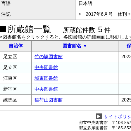
言語
日本語
注記
※ー2017年6月号 休刊 
所蔵館一覧
5
所蔵館件数
件
※図書館名をクリックすると、各図書館の詳細画面に移動しま
自治体
図書館名
保
足立区
竹の塚図書館
20
足立区
中央図書館
江東区
城東図書館
新宿区
中央図書館
練馬区
稲荷山図書館
20
▶
サイトポリ
都立中央図書館 〒106-8575
都立多摩図書館 〒185-8520