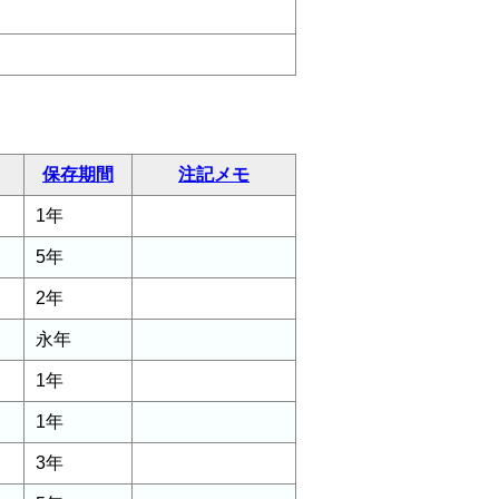
保存期間
注記メモ
1年
5年
2年
永年
1年
1年
3年