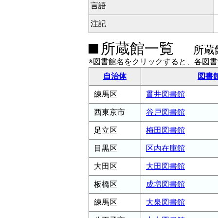
言語
注記
所蔵館一覧
所蔵
※図書館名をクリックすると、各図
自治体
図書
練馬区
貫井図書館
西東京市
谷戸図書館
足立区
梅田図書館
目黒区
区内在庫館
大田区
大田図書館
板橋区
成増図書館
練馬区
大泉図書館