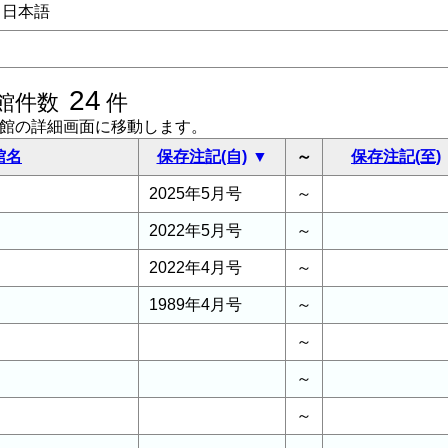
日本語
24
館件数
件
書館の詳細画面に移動します。
館名
保存注記(自)
～
保存注記(至)
2025年5月号
～
2022年5月号
～
2022年4月号
～
1989年4月号
～
～
～
～