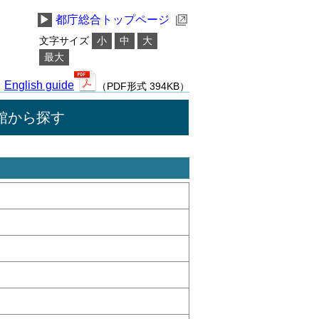
▶
都庁総合トップページ
文字サイズ
小
中
大
最大
English guide
（PDF形式 394KB）
館から探す