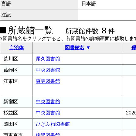
言語
日本語
注記
所蔵館一覧
8
所蔵館件数
件
※図書館名をクリックすると、各図書館の詳細画面に移動しま
自治体
図書館名
保
荒川区
尾久図書館
葛飾区
中央図書館
江東区
東雲図書館
新宿区
中央図書館
杉並区
中央図書館
20
墨田区
ひきふね図書館
西東京市
柳沢図書館