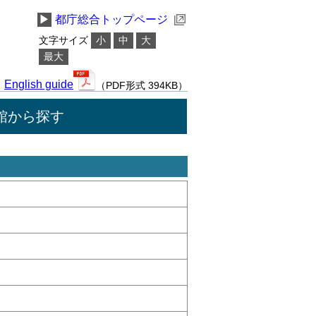
▶
都庁総合トップページ
文字サイズ
小
中
大
最大
English guide
（PDF形式 394KB）
館から探す