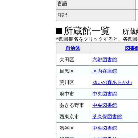
言語
注記
所蔵館一覧
所蔵
※図書館名をクリックすると、各図
自治体
図書
大田区
六郷図書館
目黒区
区内在庫館
荒川区
ゆいの森あらかわ
府中市
中央図書館
あきる野市
中央図書館
西東京市
芝久保図書館
渋谷区
中央図書館