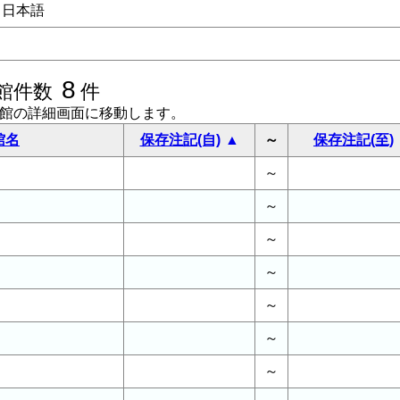
日本語
8
館件数
件
書館の詳細画面に移動します。
館名
保存注記(自)
～
保存注記(至)
～
～
～
～
～
～
～