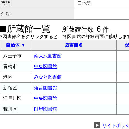
言語
日本語
注記
所蔵館一覧
6
所蔵館件数
件
※図書館名をクリックすると、各図書館の詳細画面に移動しま
自治体
図書館名
保
八王子市
南大沢図書館
青梅市
中央図書館
港区
みなと図書館
新宿区
角筈図書館
江戸川区
中央図書館
荒川区
町屋図書館
▶
サイトポリ