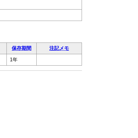
保存期間
注記メモ
1年