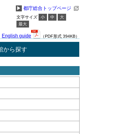
▶
都庁総合トップページ
文字サイズ
小
中
大
最大
English guide
（PDF形式 394KB）
館から探す