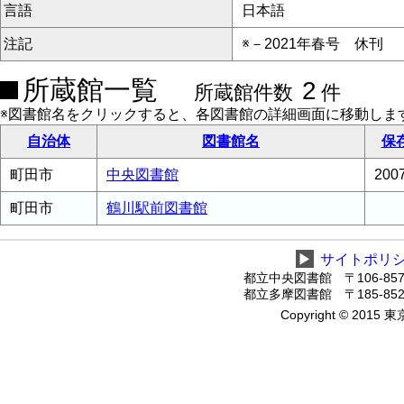
言語
日本語
注記
※－2021年春号 休刊
所蔵館一覧
2
所蔵館件数
件
※図書館名をクリックすると、各図書館の詳細画面に移動しま
自治体
図書館名
保
町田市
中央図書館
20
町田市
鶴川駅前図書館
▶
サイトポリ
都立中央図書館 〒106-8575
都立多摩図書館 〒185-8520
Copyright © 2015 