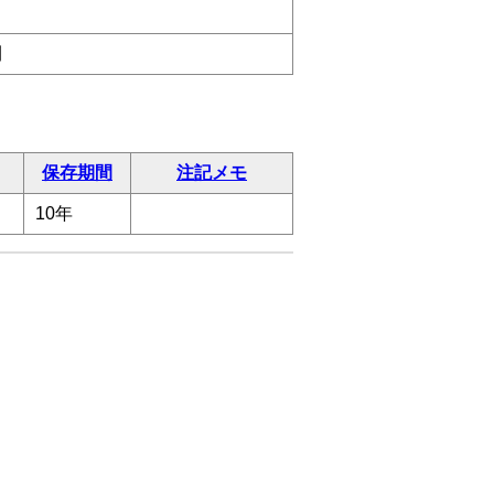
刊
保存期間
注記メモ
10年