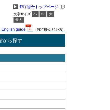
▶
都庁総合トップページ
文字サイズ
小
中
大
最大
English guide
（PDF形式 394KB）
館から探す