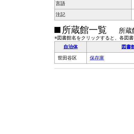
言語
注記
所蔵館一覧
所蔵
※図書館名をクリックすると、各図
自治体
図書
世田谷区
保存庫