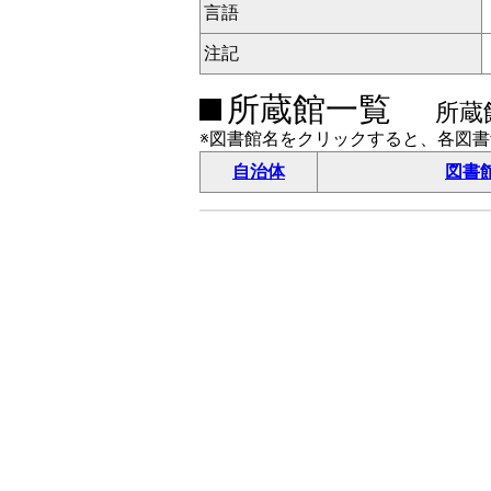
言語
注記
所蔵館一覧
所蔵
※図書館名をクリックすると、各図
自治体
図書