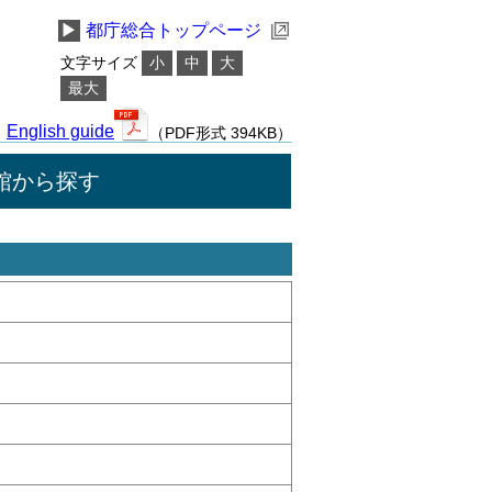
▶
都庁総合トップページ
文字サイズ
小
中
大
最大
English guide
（PDF形式 394KB）
館から探す