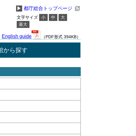
▶
都庁総合トップページ
文字サイズ
小
中
大
最大
English guide
（PDF形式 394KB）
館から探す