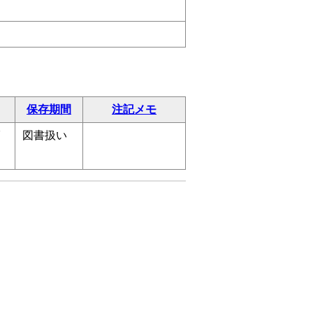
保存期間
注記メモ
7
図書扱い