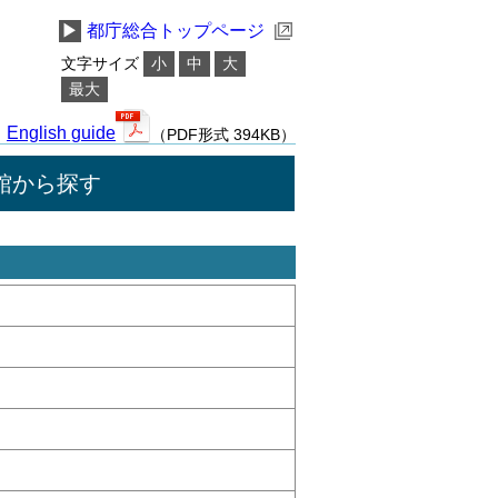
▶
都庁総合トップページ
文字サイズ
小
中
大
最大
English guide
（PDF形式 394KB）
館から探す