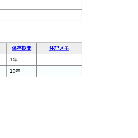
保存期間
注記メモ
1年
10年