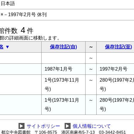
日本語
※－1997年2月号 休刊
4
館件数
件
書館の詳細画面に移動します。
名
保存注記(自)
～
保存注記(至)
～
1987年1月号
～
1997年2月号
1号(1973年11月
～
280号(1997年2
号)
号)
1号(1973年11月
～
280号(1997年2
号)
号)
▶
サイトポリシー
▶
個人情報について
都立中央図書館 〒106-8575 港区南麻布5-7-13 03-3442-8451