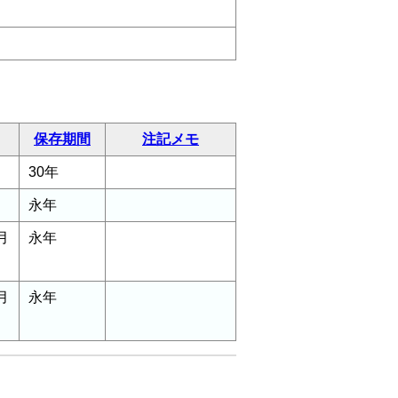
保存期間
注記メモ
30年
永年
月
永年
月
永年