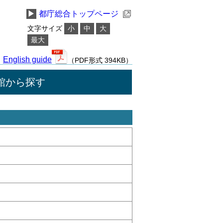
▶
都庁総合トップページ
文字サイズ
小
中
大
最大
English guide
（PDF形式 394KB）
館から探す