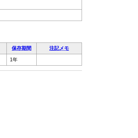
保存期間
注記メモ
1年