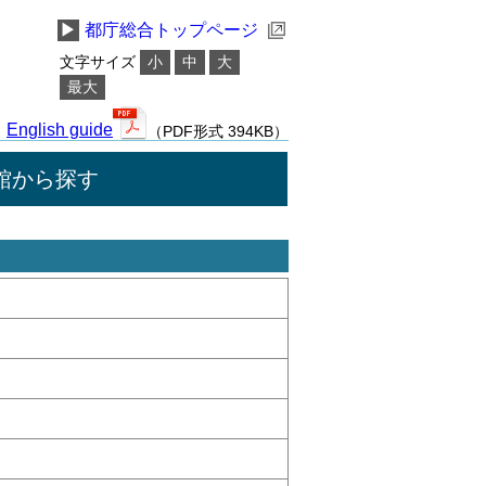
▶
都庁総合トップページ
文字サイズ
小
中
大
最大
English guide
（PDF形式 394KB）
館から探す