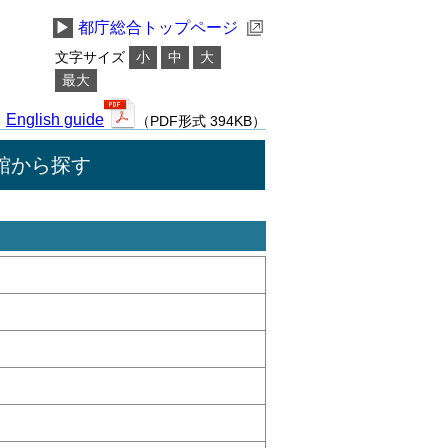
▶
都庁総合トップページ
文字サイズ
小
中
大
最大
English guide
（PDF形式 394KB）
館から探す