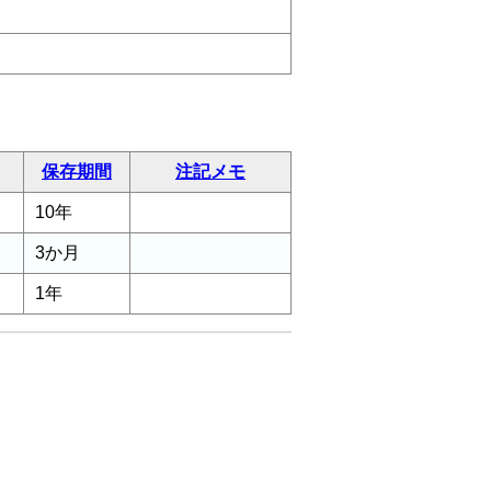
保存期間
注記メモ
10年
3か月
1年