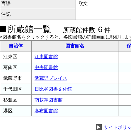
言語
欧文
注記
所蔵館一覧
6
所蔵館件数
件
※図書館名をクリックすると、各図書館の詳細画面に移動しま
自治体
図書館名
保
江東区
江東図書館
葛飾区
中央図書館
武蔵野市
武蔵野プレイス
千代田区
日比谷図書文化館
杉並区
南荻窪図書館
港区
麻布図書館
▶
サイトポリ