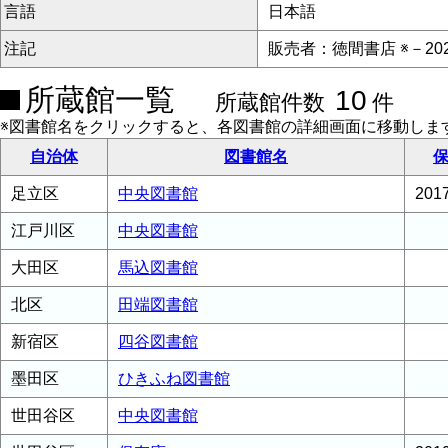
言語
日本語
注記
販売者：徳間書店 ※－20
所蔵館一覧
10
所蔵館件数
件
※図書館名をクリックすると、各図書館の詳細画面に移動しま
自治体
図書館名
保
足立区
中央図書館
20
江戸川区
中央図書館
大田区
馬込図書館
北区
田端図書館
新宿区
四谷図書館
墨田区
ひきふね図書館
世田谷区
中央図書館