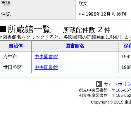
言語
欧文
注記
※－1996年12月号 終刊
所蔵館一覧
2
所蔵館件数
件
※図書館名をクリックすると、各図書館の詳細画面に移動しま
自治体
図書館名
保
府中市
中央図書館
19
世田谷区
中央図書館
19
▶
サイトポリ
都立中央図書館 〒106-8575
都立多摩図書館 〒185-8520
Copyright © 2015 