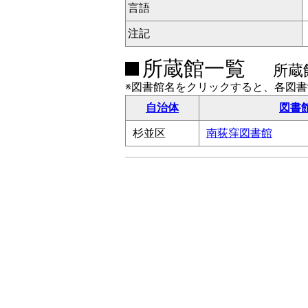
言語
注記
所蔵館一覧
所蔵
※図書館名をクリックすると、各図
自治体
図書
杉並区
南荻窪図書館