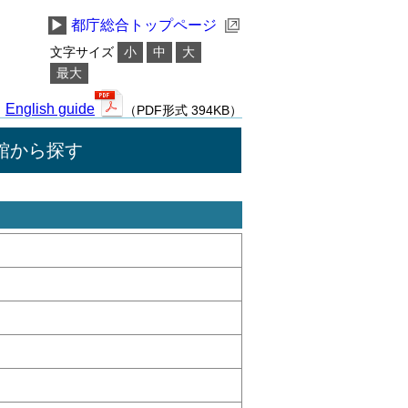
▶
都庁総合トップページ
文字サイズ
小
中
大
最大
English guide
（PDF形式 394KB）
館から探す